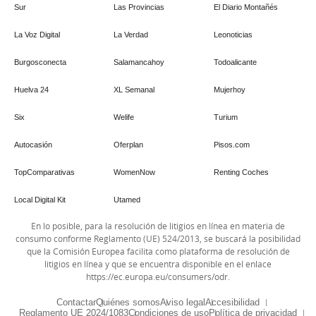
Sur
Las Provincias
El Diario Montañés
La Voz Digital
La Verdad
Leonoticias
Burgosconecta
Salamancahoy
Todoalicante
Huelva 24
XL Semanal
Mujerhoy
Six
Welife
Turium
Autocasión
Oferplan
Pisos.com
TopComparativas
WomenNow
Renting Coches
Local Digital Kit
Utamed
En lo posible, para la resolución de litigios en línea en materia de
consumo conforme Reglamento (UE) 524/2013, se buscará la posibilidad
que la Comisión Europea facilita como plataforma de resolución de
litigios en línea y que se encuentra disponible en el enlace
https://ec.europa.eu/consumers/odr
.
Contactar
Quiénes somos
Aviso legal
Accesibilidad
Reglamento UE 2024/1083
Condiciones de uso
Política de privacidad