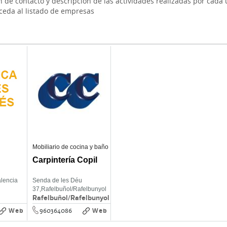
 de contacto y descripción de las actividades realizadas por cada
cceda al listado de empresas
Mobiliario de cocina y baño
Carpintería Copil
lencia
Senda de les Déu
37,
Rafelbuñol/Rafelbunyol
Rafelbuñol/Rafelbunyol
Web
Web
960364086