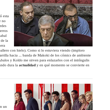
ó esta
e no
ordes
cerros
cabal
 de la
uera
llero con hielo). Como si lo estuviera viendo (imploro
arrilla hacia ... banda de Makoki de los cómics de ambiente
balos y Koldo me sirven para enlazarlos con el intríngulis
ándo dura la
actualidad
y en qué momento se convierte en
en un