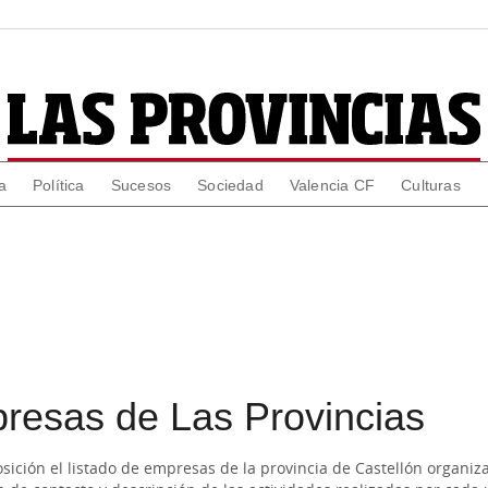
a
Política
Sucesos
Sociedad
Valencia CF
Culturas
Pantallas
Opinión
presas de Las Provincias
ición el listado de empresas de la provincia de Castellón organiza