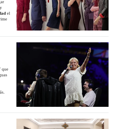
gar
 y
dad
el
rime
Y que
guas
ás.