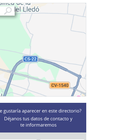
e gustaría aparecer en este directorio?
Déjanos tus datos de contacto y
te informaremos