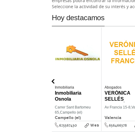
empresas podrá encontrar la información
Seleccione la actividad de su interés y a
Hoy destacamos
Inmobiliaria
Abogados
Inmobiliaria
VERÓNICA
Osnola
SELLÉS
FRANCÉS
Carrer Sant Bartomeu
Av Francia 15-8,
Va
65,
Campello (el)
Campello (el)
Valencia
Web
625567430
656466378